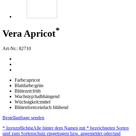
*
Vera Apricot
Art-Nr.: 82710
Farbe:
apricot
Blattfarbe:
grün
Blütezeit:
früh
Wuchstyp:
halbhängend
Wüchsigkeit:
mittel
Blütenform:
einfach blühend
Bestellanfrage senden
* lizenzpflichtig
Alle hinter dem Namen mit * bezeichneten Sorten
sind zum Sortenschutz eingetragen bzw. angemeldet oder/und