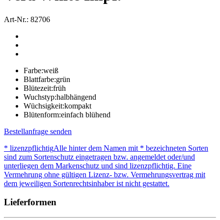
Art-Nr.: 82706
Farbe:
weiß
Blattfarbe:
grün
Blütezeit:
früh
Wuchstyp:
halbhängend
Wüchsigkeit:
kompakt
Blütenform:
einfach blühend
Bestellanfrage senden
* lizenzpflichtig
Alle hinter dem Namen mit * bezeichneten Sorten
sind zum Sortenschutz eingetragen bzw. angemeldet oder/und
unterliegen dem Markenschutz und sind lizenzpflichtig. Eine
Vermehrung ohne gültigen Lizenz- bzw. Vermehrungsvertrag mit
dem jeweiligen Sortenrechtsinhaber ist nicht gestattet.
Lieferformen