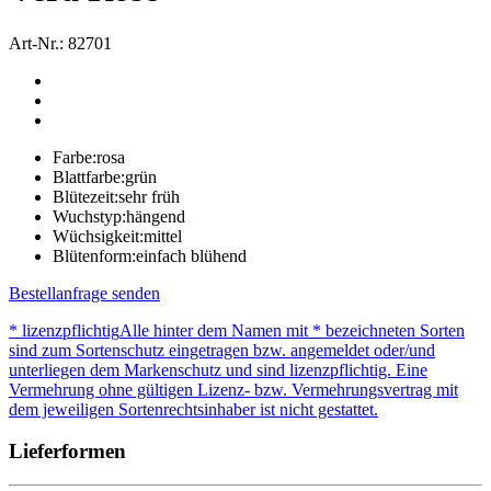
Art-Nr.: 82701
Farbe:
rosa
Blattfarbe:
grün
Blütezeit:
sehr früh
Wuchstyp:
hängend
Wüchsigkeit:
mittel
Blütenform:
einfach blühend
Bestellanfrage senden
* lizenzpflichtig
Alle hinter dem Namen mit * bezeichneten Sorten
sind zum Sortenschutz eingetragen bzw. angemeldet oder/und
unterliegen dem Markenschutz und sind lizenzpflichtig. Eine
Vermehrung ohne gültigen Lizenz- bzw. Vermehrungsvertrag mit
dem jeweiligen Sortenrechtsinhaber ist nicht gestattet.
Lieferformen