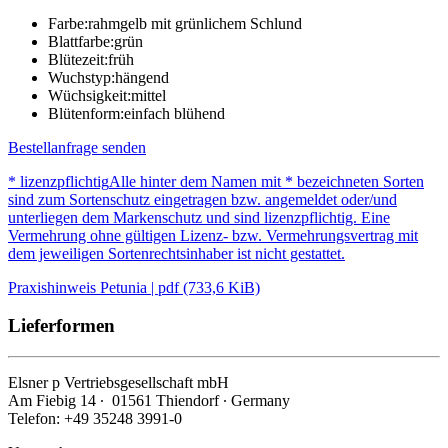
Farbe:
rahmgelb mit grünlichem Schlund
Blattfarbe:
grün
Blütezeit:
früh
Wuchstyp:
hängend
Wüchsigkeit:
mittel
Blütenform:
einfach blühend
Bestellanfrage senden
* lizenzpflichtig
Alle hinter dem Namen mit * bezeichneten Sorten
sind zum Sortenschutz eingetragen bzw. angemeldet oder/und
unterliegen dem Markenschutz und sind lizenzpflichtig. Eine
Vermehrung ohne gültigen Lizenz- bzw. Vermehrungsvertrag mit
dem jeweiligen Sortenrechtsinhaber ist nicht gestattet.
Praxishinweis Petunia | pdf (733,6 KiB)
Lieferformen
Elsner
p
Vertriebsgesellschaft mbH
Am Fiebig 14 ∙ 01561 Thiendorf ∙ Germany
Telefon: +49 35248 3991-0