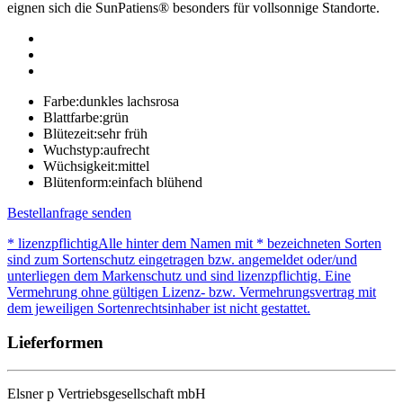
eignen sich die SunPatiens® besonders für vollsonnige Standorte.
Farbe:
dunkles lachsrosa
Blattfarbe:
grün
Blütezeit:
sehr früh
Wuchstyp:
aufrecht
Wüchsigkeit:
mittel
Blütenform:
einfach blühend
Bestellanfrage senden
* lizenzpflichtig
Alle hinter dem Namen mit * bezeichneten Sorten
sind zum Sortenschutz eingetragen bzw. angemeldet oder/und
unterliegen dem Markenschutz und sind lizenzpflichtig. Eine
Vermehrung ohne gültigen Lizenz- bzw. Vermehrungsvertrag mit
dem jeweiligen Sortenrechtsinhaber ist nicht gestattet.
Lieferformen
Elsner
p
Vertriebsgesellschaft mbH