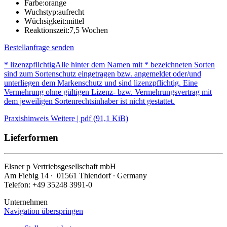
Farbe:
orange
Wuchstyp:
aufrecht
Wüchsigkeit:
mittel
Reaktionszeit:
7,5 Wochen
Bestellanfrage senden
* lizenzpflichtig
Alle hinter dem Namen mit * bezeichneten Sorten
sind zum Sortenschutz eingetragen bzw. angemeldet oder/und
unterliegen dem Markenschutz und sind lizenzpflichtig. Eine
Vermehrung ohne gültigen Lizenz- bzw. Vermehrungsvertrag mit
dem jeweiligen Sortenrechtsinhaber ist nicht gestattet.
Praxishinweis Weitere | pdf (91,1 KiB)
Lieferformen
Elsner
p
Vertriebsgesellschaft mbH
Am Fiebig 14 ∙ 01561 Thiendorf ∙ Germany
Telefon: +49 35248 3991-0
Unternehmen
Navigation überspringen