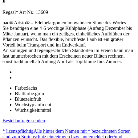
Regsal*
Art-Nr.: 13609
pac® Aristo® – Edelpelargonien im wahrsten Sinne des Wortes.
Sie benötigen eine 4-6-wöchige Kühlphase (Anfang Dezember bis
Mitte Januar), wenn man ein zeitiges, einheitliches Aufblühen der
Pflanzen wünscht. Das flexible, bruchfeste Laub ist ein großer
Vorteil beim Transport und im Endverkauf.
An sonnigen und regengeschützten Standorten im Freien kann man
fast ununterbrochen mit dem Erscheinen neuer Blüten rechnen,
sonst traditionell ab Anfang April als Topfblume fürs Zimmer.
Farbe:
lachs
Blattfarbe:
grün
Blütezeit:
früh
Wuchstyp:
aufrecht
Wüchsigkeit:
mittel
Bestellanfrage senden
* lizenzpflichtig
Alle hinter dem Namen mit * bezeichneten Sorten
sind zum Sortenschutz eingetragen bzw. angemeldet oder/und