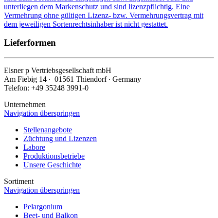
unterliegen dem Markenschutz und sind lizenzpflichtig. Eine
Vermehrung ohne gültigen Lizenz- bzw. Vermehrungsvertrag mit
dem jeweiligen Sortenrechtsinhaber ist nicht gestattet.
Lieferformen
Elsner
p
Vertriebsgesellschaft mbH
Am Fiebig 14 ∙ 01561 Thiendorf ∙ Germany
Telefon: +49 35248 3991-0
Unternehmen
Navigation überspringen
Stellenangebote
Züchtung und Lizenzen
Labore
Produktionsbetriebe
Unsere Geschichte
Sortiment
Navigation überspringen
Pelargonium
Beet- und Balkon