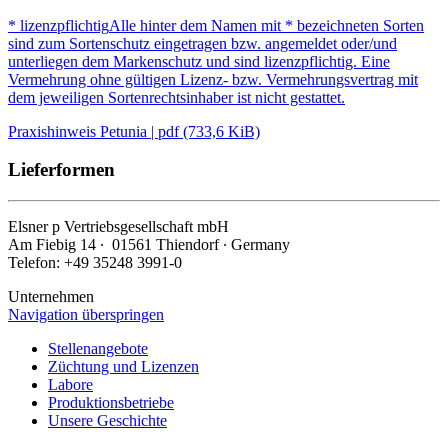
* lizenzpflichtig
Alle hinter dem Namen mit * bezeichneten Sorten
sind zum Sortenschutz eingetragen bzw. angemeldet oder/und
unterliegen dem Markenschutz und sind lizenzpflichtig. Eine
Vermehrung ohne gültigen Lizenz- bzw. Vermehrungsvertrag mit
dem jeweiligen Sortenrechtsinhaber ist nicht gestattet.
Praxishinweis Petunia | pdf (733,6 KiB)
Lieferformen
Elsner
p
Vertriebsgesellschaft mbH
Am Fiebig 14 ∙ 01561 Thiendorf ∙ Germany
Telefon: +49 35248 3991-0
Unternehmen
Navigation überspringen
Stellenangebote
Züchtung und Lizenzen
Labore
Produktionsbetriebe
Unsere Geschichte