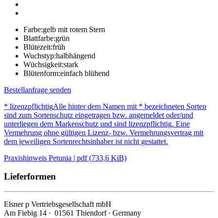
Farbe:
gelb mit rotem Stern
Blattfarbe:
grün
Blütezeit:
früh
Wuchstyp:
halbhängend
Wüchsigkeit:
stark
Blütenform:
einfach blühend
Bestellanfrage senden
* lizenzpflichtig
Alle hinter dem Namen mit * bezeichneten Sorten
sind zum Sortenschutz eingetragen bzw. angemeldet oder/und
unterliegen dem Markenschutz und sind lizenzpflichtig. Eine
Vermehrung ohne gültigen Lizenz- bzw. Vermehrungsvertrag mit
dem jeweiligen Sortenrechtsinhaber ist nicht gestattet.
Praxishinweis Petunia | pdf (733,6 KiB)
Lieferformen
Elsner
p
Vertriebsgesellschaft mbH
Am Fiebig 14 ∙ 01561 Thiendorf ∙ Germany