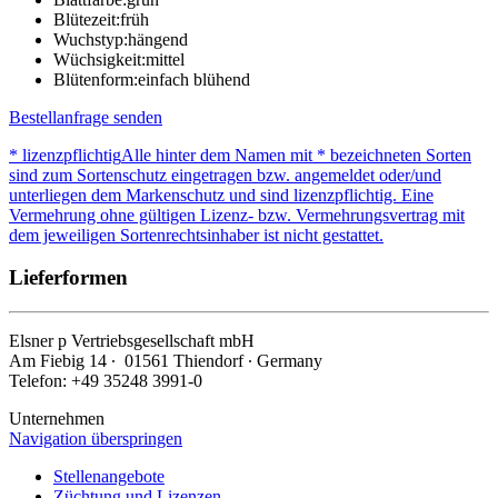
Blütezeit:
früh
Wuchstyp:
hängend
Wüchsigkeit:
mittel
Blütenform:
einfach blühend
Bestellanfrage senden
* lizenzpflichtig
Alle hinter dem Namen mit * bezeichneten Sorten
sind zum Sortenschutz eingetragen bzw. angemeldet oder/und
unterliegen dem Markenschutz und sind lizenzpflichtig. Eine
Vermehrung ohne gültigen Lizenz- bzw. Vermehrungsvertrag mit
dem jeweiligen Sortenrechtsinhaber ist nicht gestattet.
Lieferformen
Elsner
p
Vertriebsgesellschaft mbH
Am Fiebig 14 ∙ 01561 Thiendorf ∙ Germany
Telefon: +49 35248 3991-0
Unternehmen
Navigation überspringen
Stellenangebote
Züchtung und Lizenzen