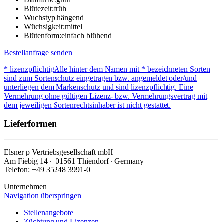
Blütezeit:
früh
Wuchstyp:
hängend
Wüchsigkeit:
mittel
Blütenform:
einfach blühend
Bestellanfrage senden
* lizenzpflichtig
Alle hinter dem Namen mit * bezeichneten Sorten
sind zum Sortenschutz eingetragen bzw. angemeldet oder/und
unterliegen dem Markenschutz und sind lizenzpflichtig. Eine
Vermehrung ohne gültigen Lizenz- bzw. Vermehrungsvertrag mit
dem jeweiligen Sortenrechtsinhaber ist nicht gestattet.
Lieferformen
Elsner
p
Vertriebsgesellschaft mbH
Am Fiebig 14 ∙ 01561 Thiendorf ∙ Germany
Telefon: +49 35248 3991-0
Unternehmen
Navigation überspringen
Stellenangebote
Züchtung und Lizenzen