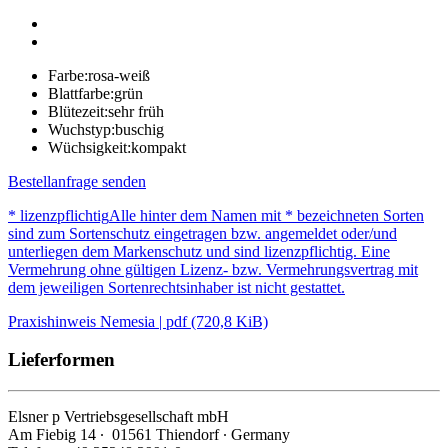
Farbe:
rosa-weiß
Blattfarbe:
grün
Blütezeit:
sehr früh
Wuchstyp:
buschig
Wüchsigkeit:
kompakt
Bestellanfrage senden
* lizenzpflichtig
Alle hinter dem Namen mit * bezeichneten Sorten
sind zum Sortenschutz eingetragen bzw. angemeldet oder/und
unterliegen dem Markenschutz und sind lizenzpflichtig. Eine
Vermehrung ohne gültigen Lizenz- bzw. Vermehrungsvertrag mit
dem jeweiligen Sortenrechtsinhaber ist nicht gestattet.
Praxishinweis Nemesia | pdf (720,8 KiB)
Lieferformen
Elsner
p
Vertriebsgesellschaft mbH
Am Fiebig 14 ∙ 01561 Thiendorf ∙ Germany