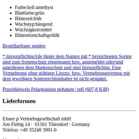
Farbe:
hell amethyst
Blattfarbe:
grün
Blütezeit:
früh
Wuchstyp:
hängend
Wüchsigkeit:
mittel
Blütenform:
halbgefüllt
Bestellanfrage senden
* lizenzpflichtig
Alle hinter dem Namen mit * bezeichneten Sorten
sind zum Sortenschutz eingetragen bzw. angemeldet oder/und
unterliegen dem Markenschutz und sind lizenzpflichtig. Eine
Vermehrung ohne gültigen Lizenz- bzw. Vermehrungsvertrag mit
dem jeweiligen Sortenrechtsinhaber ist nicht gestattet.
Praxishinweis Pelargonium peltatum | pdf (607,8 KiB)
Lieferformen
Elsner
p
Vertriebsgesellschaft mbH
Am Fiebig 14 ∙ 01561 Thiendorf ∙ Germany
Telefon: +49 35248 3991-0