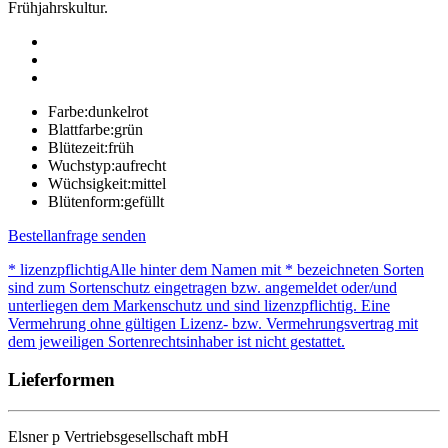
Frühjahrskultur.
Farbe:
dunkelrot
Blattfarbe:
grün
Blütezeit:
früh
Wuchstyp:
aufrecht
Wüchsigkeit:
mittel
Blütenform:
gefüllt
Bestellanfrage senden
* lizenzpflichtig
Alle hinter dem Namen mit * bezeichneten Sorten
sind zum Sortenschutz eingetragen bzw. angemeldet oder/und
unterliegen dem Markenschutz und sind lizenzpflichtig. Eine
Vermehrung ohne gültigen Lizenz- bzw. Vermehrungsvertrag mit
dem jeweiligen Sortenrechtsinhaber ist nicht gestattet.
Lieferformen
Elsner
p
Vertriebsgesellschaft mbH