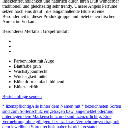
Insektenfreundlichkeit und natürlich durch ihren Duft wunderbar
traditionell und gleichzeitig sehr trendy. Unsere Angels Perfume
setzen noch eins drauf - die langanhaltende Blüte ist eine
Besonderheit in dieser Produktgruppe und bietet einen frischen
Anreiz im Verkauf.
Besonderes Merkmal: Grapefruitduft
Farbe:
violett mit Auge
Blattfarbe:
grün
Wuchstyp:
aufrecht
Wüchsigkeit:
mittel
Blütenform:
einfach blühend
Blütezeit:
früh
Bestellanfrage senden
* lizenzpflichtig
Alle hinter dem Namen mit * bezeichneten Sorten
sind zum Sortenschutz eingetragen bzw. angemeldet oder/und
unterliegen dem Markenschutz und sind lizenzpflichtig. Eine
Vermehrung ohne gültigen Lizenz- bzw. Vermehrungsvertrag mit
dem jeweiligen Sortenrechtsinhaber ist nicht gestattet.