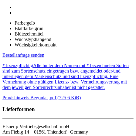
Farbe:
gelb
Blattfarbe:
grün
Blütezeit:
mittel
Wuchstyp:
hängend
Wüchsigkeit:
kompakt
Bestellanfrage senden
* lizenzpflichtig
Alle hinter dem Namen mit * bezeichneten Sorten
sind zum Sortenschutz eingetragen bzw. angemeldet oder/und
unterliegen dem Markenschutz und sind lizenzpflichtig. Eine
Vermehrung ohne gültigen Lizenz- bzw. Vermehrungsvertrag mit
dem jeweiligen Sortenrechtsinhaber ist nicht gestattet.
Praxishinweis Begonia | pdf (725,6 KiB)
Lieferformen
Elsner
p
Vertriebsgesellschaft mbH
Am Fiebig 14 ∙ 01561 Thiendorf ∙ Germany