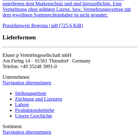
unterliegen dem Markenschutz und sind lizenzpflichtig. Eine
Vermehrung ohne gültigen Lizenz- bzw. Vermehrungsvertrag mit
dem jeweiligen Sortenrechtsinhaber ist nicht gestattet.
Praxishinweis Begonia | pdf (725,6 KiB)
Lieferformen
Elsner
p
Vertriebsgesellschaft mbH
Am Fiebig 14 ∙ 01561 Thiendorf ∙ Germany
Telefon: +49 35248 3991-0
Unternehmen
Navigation überspringen
Stellenangebote
Züchtung und Lizenzen
Labore
Produktionsbetriebe
Unsere Geschichte
Sortiment
Navigation überspringen