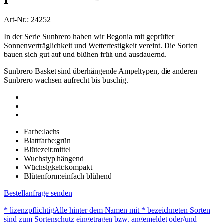
Art-Nr.: 24252
In der Serie Sunbrero haben wir Begonia mit geprüfter
Sonnenverträglichkeit und Wetterfestigkeit vereint. Die Sorten
bauen sich gut auf und blühen früh und ausdauernd.
Sunbrero Basket sind überhängende Ampeltypen, die anderen
Sunbrero wachsen aufrecht bis buschig.
Farbe:
lachs
Blattfarbe:
grün
Blütezeit:
mittel
Wuchstyp:
hängend
Wüchsigkeit:
kompakt
Blütenform:
einfach blühend
Bestellanfrage senden
* lizenzpflichtig
Alle hinter dem Namen mit * bezeichneten Sorten
sind zum Sortenschutz eingetragen bzw. angemeldet oder/und