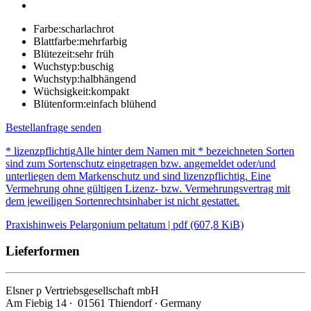
Farbe:
scharlachrot
Blattfarbe:
mehrfarbig
Blütezeit:
sehr früh
Wuchstyp:
buschig
Wuchstyp:
halbhängend
Wüchsigkeit:
kompakt
Blütenform:
einfach blühend
Bestellanfrage senden
* lizenzpflichtig
Alle hinter dem Namen mit * bezeichneten Sorten
sind zum Sortenschutz eingetragen bzw. angemeldet oder/und
unterliegen dem Markenschutz und sind lizenzpflichtig. Eine
Vermehrung ohne gültigen Lizenz- bzw. Vermehrungsvertrag mit
dem jeweiligen Sortenrechtsinhaber ist nicht gestattet.
Praxishinweis Pelargonium peltatum | pdf (607,8 KiB)
Lieferformen
Elsner
p
Vertriebsgesellschaft mbH
Am Fiebig 14 ∙ 01561 Thiendorf ∙ Germany