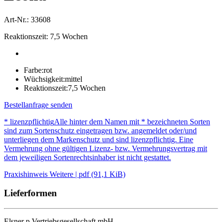
Art-Nr.: 33608
Reaktionszeit: 7,5 Wochen
Farbe:
rot
Wüchsigkeit:
mittel
Reaktionszeit:
7,5 Wochen
Bestellanfrage senden
* lizenzpflichtig
Alle hinter dem Namen mit * bezeichneten Sorten
sind zum Sortenschutz eingetragen bzw. angemeldet oder/und
unterliegen dem Markenschutz und sind lizenzpflichtig. Eine
Vermehrung ohne gültigen Lizenz- bzw. Vermehrungsvertrag mit
dem jeweiligen Sortenrechtsinhaber ist nicht gestattet.
Praxishinweis Weitere | pdf (91,1 KiB)
Lieferformen
Elsner
p
Vertriebsgesellschaft mbH