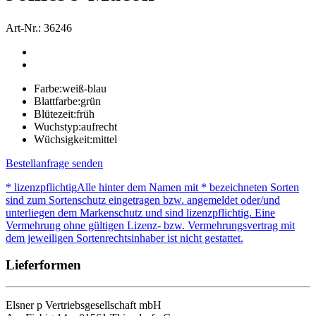
Art-Nr.: 36246
Farbe:
weiß-blau
Blattfarbe:
grün
Blütezeit:
früh
Wuchstyp:
aufrecht
Wüchsigkeit:
mittel
Bestellanfrage senden
* lizenzpflichtig
Alle hinter dem Namen mit * bezeichneten Sorten
sind zum Sortenschutz eingetragen bzw. angemeldet oder/und
unterliegen dem Markenschutz und sind lizenzpflichtig. Eine
Vermehrung ohne gültigen Lizenz- bzw. Vermehrungsvertrag mit
dem jeweiligen Sortenrechtsinhaber ist nicht gestattet.
Lieferformen
Elsner
p
Vertriebsgesellschaft mbH