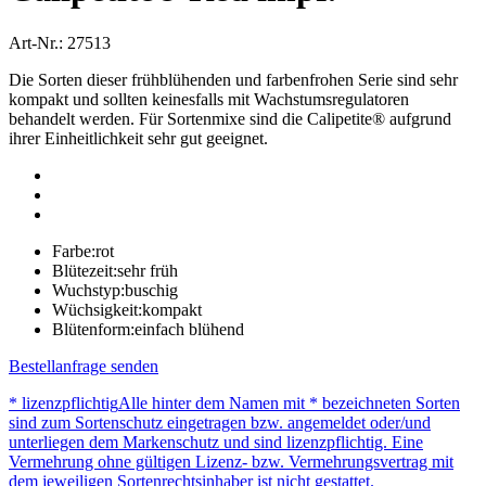
Art-Nr.: 27513
Die Sorten dieser frühblühenden und farbenfrohen Serie sind sehr
kompakt und sollten keinesfalls mit Wachstumsregulatoren
behandelt werden. Für Sortenmixe sind die Calipetite® aufgrund
ihrer Einheitlichkeit sehr gut geeignet.
Farbe:
rot
Blütezeit:
sehr früh
Wuchstyp:
buschig
Wüchsigkeit:
kompakt
Blütenform:
einfach blühend
Bestellanfrage senden
* lizenzpflichtig
Alle hinter dem Namen mit * bezeichneten Sorten
sind zum Sortenschutz eingetragen bzw. angemeldet oder/und
unterliegen dem Markenschutz und sind lizenzpflichtig. Eine
Vermehrung ohne gültigen Lizenz- bzw. Vermehrungsvertrag mit
dem jeweiligen Sortenrechtsinhaber ist nicht gestattet.