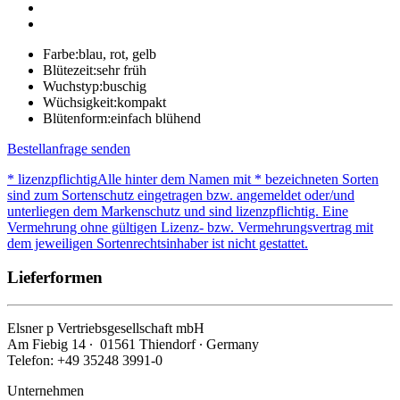
Farbe:
blau, rot, gelb
Blütezeit:
sehr früh
Wuchstyp:
buschig
Wüchsigkeit:
kompakt
Blütenform:
einfach blühend
Bestellanfrage senden
* lizenzpflichtig
Alle hinter dem Namen mit * bezeichneten Sorten
sind zum Sortenschutz eingetragen bzw. angemeldet oder/und
unterliegen dem Markenschutz und sind lizenzpflichtig. Eine
Vermehrung ohne gültigen Lizenz- bzw. Vermehrungsvertrag mit
dem jeweiligen Sortenrechtsinhaber ist nicht gestattet.
Lieferformen
Elsner
p
Vertriebsgesellschaft mbH
Am Fiebig 14 ∙ 01561 Thiendorf ∙ Germany
Telefon: +49 35248 3991-0
Unternehmen