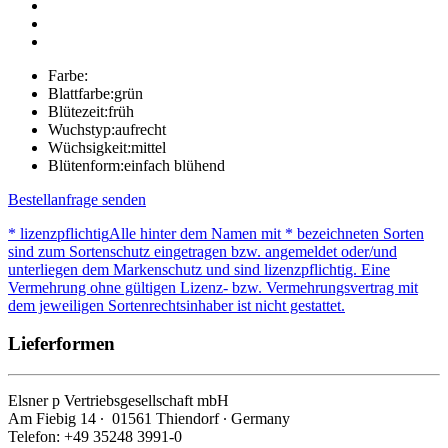
Farbe:
Blattfarbe:
grün
Blütezeit:
früh
Wuchstyp:
aufrecht
Wüchsigkeit:
mittel
Blütenform:
einfach blühend
Bestellanfrage senden
* lizenzpflichtig
Alle hinter dem Namen mit * bezeichneten Sorten
sind zum Sortenschutz eingetragen bzw. angemeldet oder/und
unterliegen dem Markenschutz und sind lizenzpflichtig. Eine
Vermehrung ohne gültigen Lizenz- bzw. Vermehrungsvertrag mit
dem jeweiligen Sortenrechtsinhaber ist nicht gestattet.
Lieferformen
Elsner
p
Vertriebsgesellschaft mbH
Am Fiebig 14 ∙ 01561 Thiendorf ∙ Germany
Telefon: +49 35248 3991-0